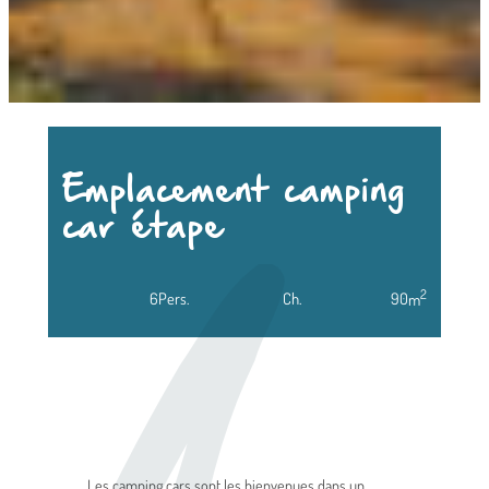
Emplacement camping
car étape
2
6
Pers.
Ch.
90
m
Les camping cars sont les bienvenues dans un