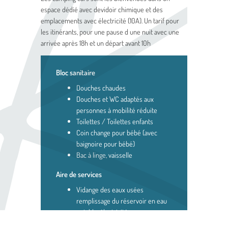
espace dédié avec devidoir chimique et des
emplacements avec électricité (10A). Un tarif pour
les itinérants, pour une pause d une nuit avec une
arrivée après 18h et un départ avant 10h
Bloc sanitaire
Douches chaudes
Douches et WC adaptés aux
personnes à mobilité réduite
Toilettes / Toilettes enfants
Coin change pour bébé (avec
baignoire pour bébé)
Bac à linge, vaisselle
Aire de services
Vidange des eaux usées
remplissage du réservoir en eau
potable, électricité
Bornes électriques et point d’eau