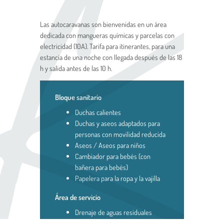
Las autocaravanas son bienvenidas en un área
dedicada con mangueras químicas y parcelas con
electricidad (10A). Tarifa para itinerantes, para una
estancia de una noche con llegada después de las 18
h y salida antes de las 10 h.
Bloque sanitario
Duchas calientes
Duchas y aseos adaptados para
personas con movilidad reducida
Aseos / Aseos para niños
Cambiador para bebés (con
bañera para bebés)
Papelera para la ropa y la vajilla
Área de servicio
Drenaje de aguas residuales
Llenado del depósito de agua