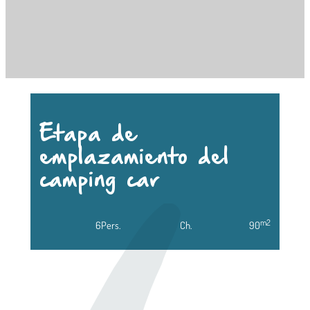
Etapa de
emplazamiento del
camping car
m2
6
Pers.
Ch.
90