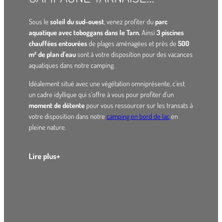
Sous le
soleil du sud-ouest
, venez profiter du
parc
aquatique avec toboggans dans le Tarn.
Ainsi
3 piscines
chauffées entourées
de plages aménagées et près de
500
m² de plan d’eau
sont à votre disposition pour des vacances
aquatiques dans notre camping.
Idéalement situé avec une végétation omniprésente, c’est
un cadre idyllique qui s’offre à vous pour profiter d’un
moment de détente
pour vous ressourcer sur les transats à
votre disposition dans notre
camping en bord de lac
en
pleine nature.
En face de la bâtisse, les tout-petits profiteront de l’
espace
Lire plus
aquatique
dont la
pataugeoire
avec ses petits
toboggans
.
Une vraie aire de
jeux aquatique
pour les enfants ! Les
autres piscines attenantes permettent de se reposer et de
profiter du silence de la
campagne Tarnaise
ou bien de
profiter des eaux douces et du calme du lac.