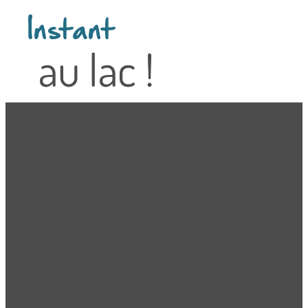
Instant
au lac !