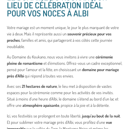
LIEU DE CÉLÉBRATION IDÉAL
POUR VOS NOCES À ALBI
Votre mariage est un moment unique, le jour le plus marquant de votre
vie à deux. Mais il représente aussi un
souvenir précieux pour vos
proches
, familles et amis, qui partageront à vos côtés cette journée
inoubliable.
Au Domaine du Koukano, nous vous invitons à vivre une
cérémonie
pleine de romantisme
et d’émotions. Offrez-vous un cadre exceptionnel,
pensé pour l’amour et la fête, en choisissant un
domaine pour mariage
près d’Albi
qui répond à toutes vos envies.
Avec ses
21 hectares de nature
, le lieu met à disposition de vastes
espaces pour la cérémonie comme pour les activités de vos invités.
Situé à moins d’une heure d’Albi, le domaine s’étend au bord d’un lac et
offre une
atmosphère apaisante
, propice à la joie et à la détente.
Ici, vos festivités se prolongent en toute liberté,
jusqu’au bout de la nuit
.
Et pour sublimer votre mariage près d’Albi, vous profitez d’une
vue
imprenable
sur la vallée du Tarn, la Montagne Noire et même les