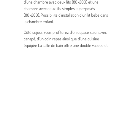
d’une chambre avec deux lits (80×200) et une
chambre avec deux lits simples superposés
(80×200). Possibilité d’installation d’un lit bébé dans
la chambre enfant.
Côté séjour, vous profiterez d’un espace salon avec
canapé, d’un coin repas ainsi que d’une cuisine
équipée La salle de bain offre une double vasque et
une douche XL (100×80) pour plus de confort. Les
toilettes sont séparées.
INVENTAIRE
Chambre(s)
Cuisine
Lit
Évier,
160×200
égouttoir,