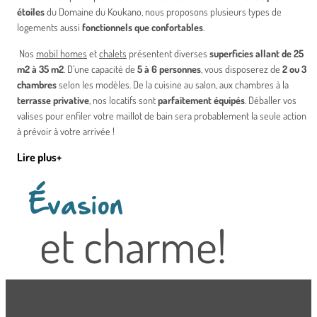
étoiles
du Domaine du Koukano, nous proposons plusieurs types de
logements aussi
fonctionnels que confortables
.
Nos
mobil homes
et
chalets
présentent diverses
superficies allant de 25
m2 à 35 m2
. D’une capacité de
5 à 6 personnes
, vous disposerez de
2 ou 3
chambres
selon les modèles. De la cuisine au salon, aux chambres à la
terrasse privative
, nos locatifs sont
parfaitement équipés
. Déballer vos
valises pour enfiler votre maillot de bain sera probablement la seule action
à prévoir à votre arrivée !
Lire plus
Et si vous aviez l’esprit aventureux ? Succombez à l’appel de nos
hébergements insolites : les tentes lodges
avec ossature de bois. Ce choix
original de
location convient parfaitement à une famille avec enfants
, par
Évasion
exemple. Sur une superficie couverte de toile de tente de
25 m2
, vous
trouverez
2 chambres séparées
(avec 1 grand lit dans l’une et 3 petits lits
et charme!
dans l’autre, soit une capacité d’accueil de
5 personnes
). Un sanitaire privé
avec douche, WC, lavabo dans un bâtiment externe et une
terrasse avec
auvent
se trouve également dans votre
logement insolite
, le tout pour un
rapport qualité prix très avantageux
.